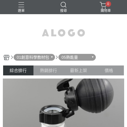
0
選單
搜尋
購物車
01創意科學教材包
05熱能量
綜合排行
熱銷排行
最新上架
價格